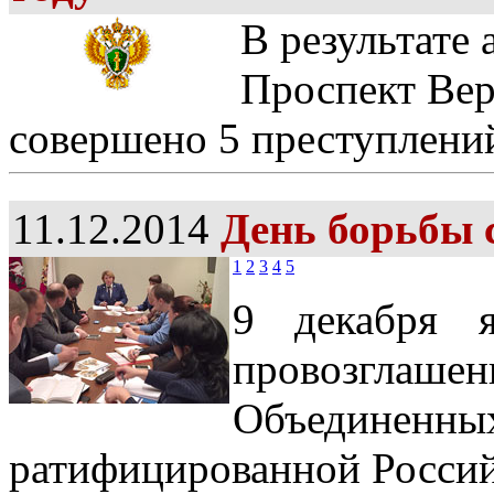
В результате 
Проспект Ве
совершено 5 преступлени
11.12.2014
День борьбы 
1
2
3
4
5
9 декабря я
провозгла
Объединен
ратифицированной Россий